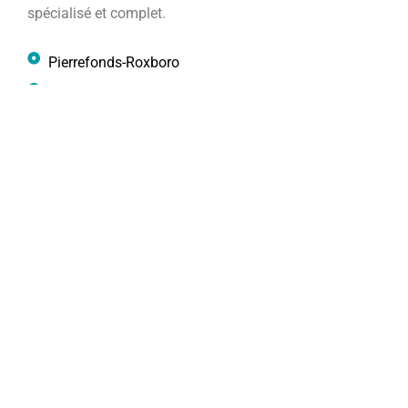
spécialisé et complet.
Pierrefonds-Roxboro
Dorval
Verdun
Montréal-Nord
Lachine
Outremont
Anjou
Ahuntsic-Cartierville
Plateau Mont-Royal
Saint-Laurent
Rosemont-La Petite-Patrie
Montréal-Est